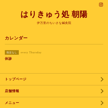
はりきゅう処 朝陽
伊万里のちいさな鍼灸院
カレンダー
every Thursday
指定なし
休診
トップページ
店舗情報
メニュー