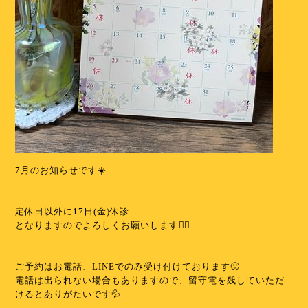
7月のお知らせです☀️
⁡
⁡
定休日以外に17日(金)休診
となりますのでよろしくお願いします🙇‍♀️
⁡
⁡
ご予約はお電話、LINEでのみ受け付けております🙂
電話は出られない場合もありますので、留守電を残していただ
けるとありがたいです💦
⁡