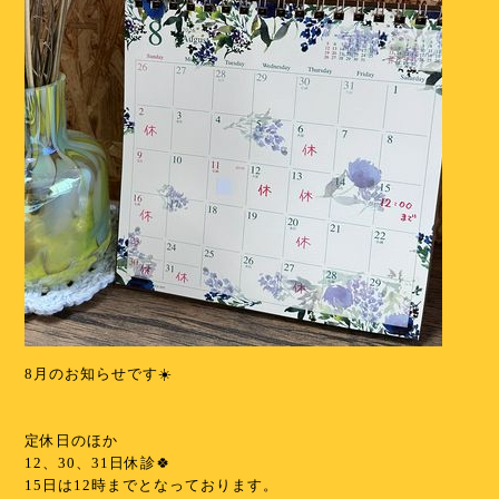
8月のお知らせです☀️
⁡
⁡
定休日のほか
12、30、31日休診🍀︎
15日は12時までとなっております。