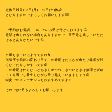
⁡
定休日以外に8日(月)、20日(土)休診
となりますのでよろしくお願いします🙇‍♀️
⁡
⁡
ご予約はお電話、LINEでのみ受け付けております🙂
電話は出られない場合もありますので、留守電を残していただ
けるとありがたいです💦
⁡
⁡
台風もきているようですね🌀
低気圧や季節の変わり目でこの時期はだるさが出たり睡眠が浅
くなったりしやすいです😵
この時期は仕方ないとあきらめつつ、きついときは無理せずゆ
っくり過ごし養生しながら乗り越えていきましょう😉
鍼灸でのメンテナンスもおすすめですよ✨️
⁡
それでは6月もよろしくお願いします！
⁡
⁡
⁡
⁡