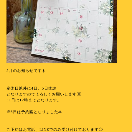
5月のお知らせです☀️
⁡
⁡
定休日以外に4日、5日休診
となりますのでよろしくお願いします🙇‍♀️
31日は12時までとなります。
⁡
※6日は予約🈵となりました🙏
⁡
⁡
ご予約はお電話、LINEでのみ受け付けております🙂