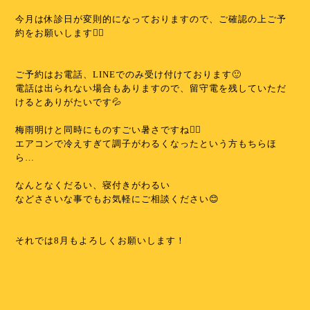
⁡
今月は休診日が変則的になっておりますので、ご確認の上ご予
約をお願いします🙇‍♀️
⁡
⁡
ご予約はお電話、LINEでのみ受け付けております🙂
電話は出られない場合もありますので、留守電を残していただ
けるとありがたいです💦
⁡
梅雨明けと同時にものすごい暑さですね😵‍💫
エアコンで冷えすぎて調子がわるくなったという方もちらほ
ら…
⁡
なんとなくだるい、寝付きがわるい
などささいな事でもお気軽にご相談ください😊
⁡
⁡
それでは8月もよろしくお願いします！
⁡
⁡
⁡
⁡