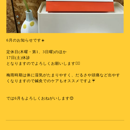
6月のお知らせです☀️
⁡
定休日(木曜・第1、3日曜)のほか
17日(土)休診
となりますのでよろしくお願いします🙇‍♀️
⁡
梅雨時期は体に湿気がたまりやすく、だるさや頭痛など出やす
くなりますので鍼灸でのケアもオススメですよ☔️
⁡
⁡
では6月もよろしくおねがいします😊
⁡