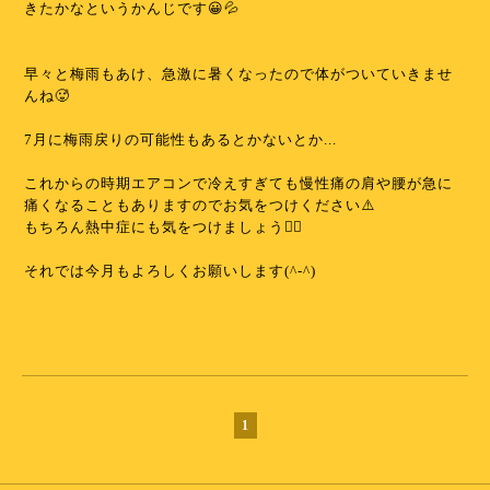
きたかなというかんじです😀💦
⁡
⁡
早々と梅雨もあけ、急激に暑くなったので体がついていきませ
んね🥵
⁡
7月に梅雨戻りの可能性もあるとかないとか...
⁡
これからの時期エアコンで冷えすぎても慢性痛の肩や腰が急に
痛くなることもありますのでお気をつけください⚠️
もちろん熱中症にも気をつけましょう✊🏻
⁡
それでは今月もよろしくお願いします(^-^)
⁡
⁡
1