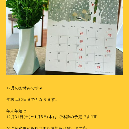
⁡
12月のお休みです☀️
⁡
年末は30日までとなります。
⁡
年末年始は
12月31日(土)〜1月5日(木)まで休診の予定です🙇🏻‍♀️
⁡
なにか変更があればまたお知らせ致します💦