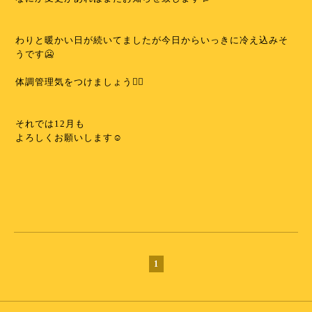
わりと暖かい日が続いてましたが今日からいっきに冷え込みそ
うです🥶
⁡
体調管理気をつけましょう✊🏻
⁡
⁡
それでは12月も
よろしくお願いします☺️
⁡
⁡
⁡
1