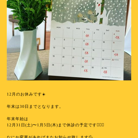
⁡
12月のお休みです☀️
⁡
年末は30日までとなります。
⁡
年末年始は
12月31日(土)〜1月5日(木)まで休診の予定です🙇🏻‍♀️
⁡
なにか変更があればまたお知らせ致します💦