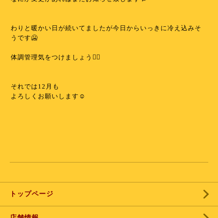
わりと暖かい日が続いてましたが今日からいっきに冷え込みそ
うです🥶
⁡
体調管理気をつけましょう✊🏻
⁡
⁡
それでは12月も
よろしくお願いします☺️
⁡
⁡
⁡
トップページ
店舗情報