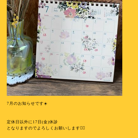
7月のお知らせです☀️
⁡
⁡
定休日以外に17日(金)休診
となりますのでよろしくお願いします🙇‍♀️
⁡