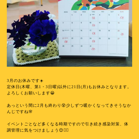
⁡
3月のお休みです☀️
定休日(木曜、第1・3日曜)以外に21日(月)もお休みとなります。
よろしくお願いします😀
⁡
あっという間に2月も終わり😵少しずつ暖かくなってきそうなか
んじですね🌸
⁡
イベントごとなど多くなる時期ですので引き続き感染対策、体
調管理に気をつけましょう😊✊🏻
⁡