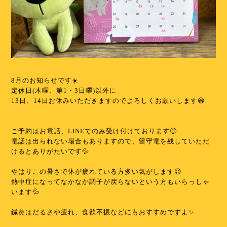
⁡
8月のお知らせです☀️
定休日(木曜、第1・3日曜)以外に
13日、14日お休みいただきますのでよろしくお願いします😀
⁡
⁡
ご予約はお電話、LINEでのみ受け付けております🙂
電話は出られない場合もありますので、留守電を残していただ
けるとありがたいです💦
⁡
やはりこの暑さで体が疲れている方多い気がします😥
熱中症になってなかなか調子が戻らないという方もいらっしゃ
います💦
⁡
鍼灸はだるさや疲れ、食欲不振などにもおすすめですよ✨
⁡